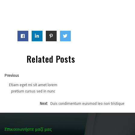
Lorem ipsum dolor sit amet, consectetur adipiscing elit, sed do eiusmod
tempor incididunt ut labore et dolore magna aliqua. Ut enim ad minim
veniam, quis nostrud exercitation.
Share:
Categories:
Related Posts
Previous
Etiam eget mi sit amet lorem
pretium cursus sed in nunc
Next
Duis condimentum euismod leo non tristique
Επικοινωνήστε μαζί μας